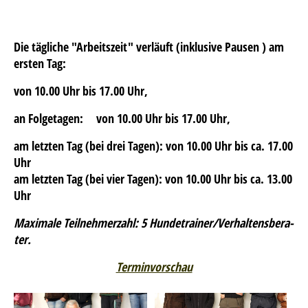
Die täg­li­che "Ar­beits­zeit" verläuft (in­klu­si­ve Pau­sen ) am
ers­ten Tag:
von 10.00 Uhr bis 17.00 Uhr,
an Fol­ge­ta­gen: von 10.00 Uhr bis 17.00 Uhr,
am letzten Tag (bei drei Tagen): von 10.00 Uhr bis ca. 17.00
Uhr
am letz­ten Tag (bei vier Tagen): von 10.00 Uhr bis ca. 13.00
Uhr
Ma­xi­ma­le Teil­neh­mer­zahl: 5 Hun­de­trai­ner/Ver­hal­tens­be­ra­
ter.
Terminvorschau