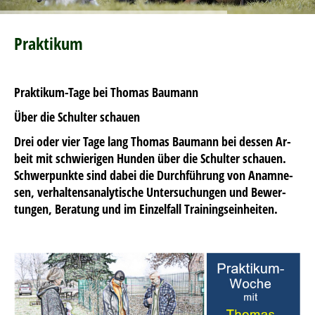
Praktikum
Praktikum-Tage bei Thomas Baumann
Über die Schulter schauen
Drei oder vier Ta­ge lang Tho­mas Bau­mann bei des­sen Ar­
beit mit schwie­ri­gen Hun­den über die Schul­ter schau­en.
Schwer­punk­te sind da­bei die Durch­füh­rung von Ana­mne­
sen, ver­hal­tens­ana­ly­ti­sche Un­ter­su­chun­gen und Be­wer­
tun­gen, Be­ra­tung und im Ein­zel­fall Trai­nings­ein­hei­ten.